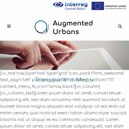
[vc_row row_type=”row” type=”grid” icon_pack=”font_awesome”
Transparent Menu
text_align=”left” padding_top=”70″ padding_bottom=”70″
content_menu_fe_icon=”arrow_back”][vc_column]
[vc_column_text]Lorem ipsum dolor sit amet, consectetuer
adipiscing elit, sed diam nonummy nibh euismod tincidunt ut
laoreet dolore magna aliquam erat volutpat. Ut wisi enim ad
minim veniam, quis nostrud exerci tation ullamcorper suscipit
lobortis nisl ut aliquip ex ea commodo consequat. Lorem
ipsum dolor sit amet, consectetuer adipiscing elit, sed diam