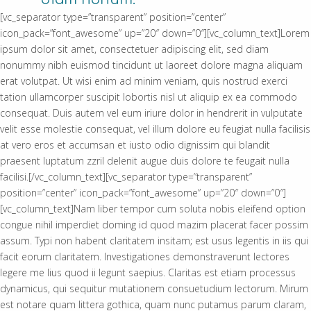
[vc_separator type=”transparent” position=”center”
icon_pack=”font_awesome” up=”20″ down=”0″][vc_column_text]Lorem
ipsum dolor sit amet, consectetuer adipiscing elit, sed diam
nonummy nibh euismod tincidunt ut laoreet dolore magna aliquam
erat volutpat. Ut wisi enim ad minim veniam, quis nostrud exerci
tation ullamcorper suscipit lobortis nisl ut aliquip ex ea commodo
consequat. Duis autem vel eum iriure dolor in hendrerit in vulputate
velit esse molestie consequat, vel illum dolore eu feugiat nulla facilisis
at vero eros et accumsan et iusto odio dignissim qui blandit
praesent luptatum zzril delenit augue duis dolore te feugait nulla
facilisi.[/vc_column_text][vc_separator type=”transparent”
position=”center” icon_pack=”font_awesome” up=”20″ down=”0″]
[vc_column_text]Nam liber tempor cum soluta nobis eleifend option
congue nihil imperdiet doming id quod mazim placerat facer possim
assum. Typi non habent claritatem insitam; est usus legentis in iis qui
facit eorum claritatem. Investigationes demonstraverunt lectores
legere me lius quod ii legunt saepius. Claritas est etiam processus
dynamicus, qui sequitur mutationem consuetudium lectorum. Mirum
est notare quam littera gothica, quam nunc putamus parum claram,