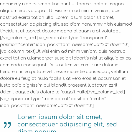
nonummy nibh euismod tincidunt ut laoreet dolore magna
aliquam erat volutpat. Ut wisi enim ad minim veniam, quis
nostrud exerci tation ulla. Lorem ipsum dolor sit amet,
consectetuer adipiscing elit, sed diam nonummy nibh euismod
tincidunt ut laoreet dolore magna aliquam erat volutpat.
[/vc_column_text][vc_separator type=”transparent”
position=”center” icon_pack=”font_awesome” up=”20″ down=”0″]
[vc_column_text]Ut wisi enim ad minim veniam, quis nostrud
exerci tation ullamcorper suscipit lobortis nisl ut aliquip ex ea
commodo consequat. Duis autem vel eum iriure dolor in
hendrerit in vulputate velit esse molestie consequat, vel illum
dolore eu feugiat nulla facilisis at vero eros et accumsan et
iusto odio dignissim qui blandit praesent luptatum zzril
delenit augue duis dolore te feugait nulla[/vc_column_text]
[vc_separator type=”transparent” position=”center”
icon_pack=”font_awesome” up=”20″ down=”0″]
Lorem ipsum dolor sit amet,
consectetuer adipiscing elit, sed
diam nonum.