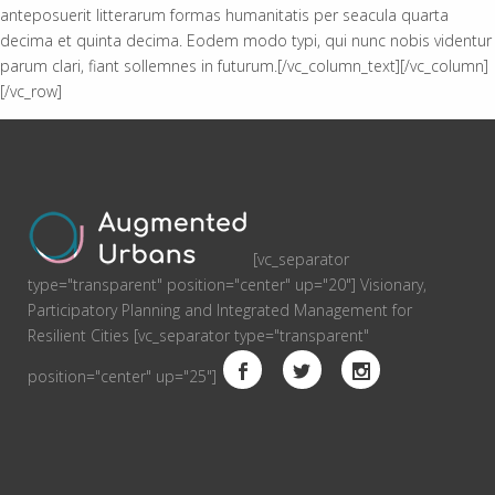
anteposuerit litterarum formas humanitatis per seacula quarta
decima et quinta decima. Eodem modo typi, qui nunc nobis videntur
parum clari, fiant sollemnes in futurum.[/vc_column_text][/vc_column]
[/vc_row]
[vc_separator
type="transparent" position="center" up="20"] Visionary,
Participatory Planning and Integrated Management for
Resilient Cities [vc_separator type="transparent"
position="center" up="25"]