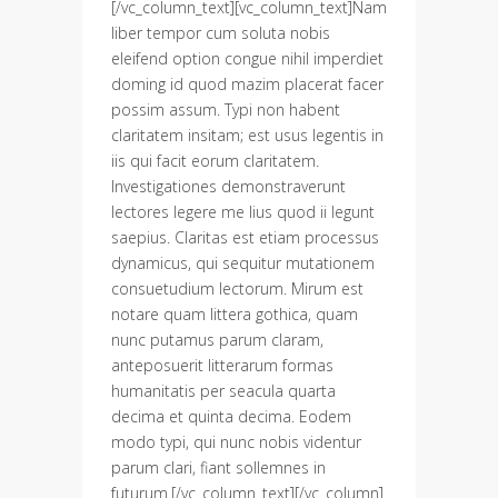
[/vc_column_text][vc_column_text]Nam
liber tempor cum soluta nobis
eleifend option congue nihil imperdiet
doming id quod mazim placerat facer
possim assum. Typi non habent
claritatem insitam; est usus legentis in
iis qui facit eorum claritatem.
Investigationes demonstraverunt
lectores legere me lius quod ii legunt
saepius. Claritas est etiam processus
dynamicus, qui sequitur mutationem
consuetudium lectorum. Mirum est
notare quam littera gothica, quam
nunc putamus parum claram,
anteposuerit litterarum formas
humanitatis per seacula quarta
decima et quinta decima. Eodem
modo typi, qui nunc nobis videntur
parum clari, fiant sollemnes in
futurum.[/vc_column_text][/vc_column]