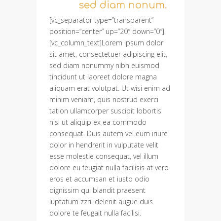
sed diam nonum.
[vc_separator type=”transparent”
position=”center” up=”20″ down=”0″]
[vc_column_text]Lorem ipsum dolor
sit amet, consectetuer adipiscing elit,
sed diam nonummy nibh euismod
tincidunt ut laoreet dolore magna
aliquam erat volutpat. Ut wisi enim ad
minim veniam, quis nostrud exerci
tation ullamcorper suscipit lobortis
nisl ut aliquip ex ea commodo
consequat. Duis autem vel eum iriure
dolor in hendrerit in vulputate velit
esse molestie consequat, vel illum
dolore eu feugiat nulla facilisis at vero
eros et accumsan et iusto odio
dignissim qui blandit praesent
luptatum zzril delenit augue duis
dolore te feugait nulla facilisi.