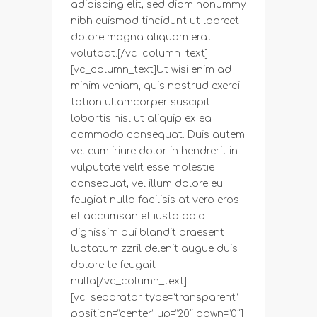
adipiscing elit, sed diam nonummy
nibh euismod tincidunt ut laoreet
dolore magna aliquam erat
volutpat.[/vc_column_text]
[vc_column_text]Ut wisi enim ad
minim veniam, quis nostrud exerci
tation ullamcorper suscipit
lobortis nisl ut aliquip ex ea
commodo consequat. Duis autem
vel eum iriure dolor in hendrerit in
vulputate velit esse molestie
consequat, vel illum dolore eu
feugiat nulla facilisis at vero eros
et accumsan et iusto odio
dignissim qui blandit praesent
luptatum zzril delenit augue duis
dolore te feugait
nulla[/vc_column_text]
[vc_separator type=”transparent”
position=”center” up=”20″ down=”0″]