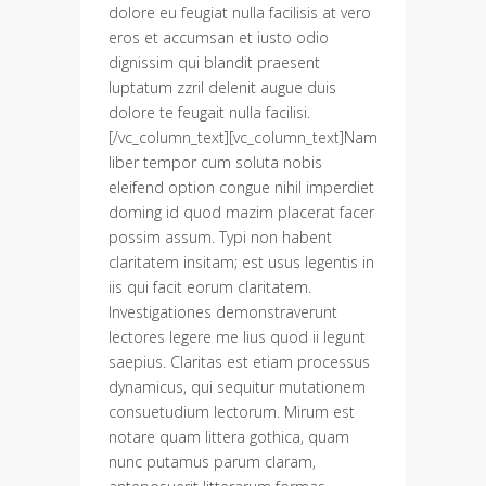
dolore eu feugiat nulla facilisis at vero
eros et accumsan et iusto odio
dignissim qui blandit praesent
luptatum zzril delenit augue duis
dolore te feugait nulla facilisi.
[/vc_column_text][vc_column_text]Nam
liber tempor cum soluta nobis
eleifend option congue nihil imperdiet
doming id quod mazim placerat facer
possim assum. Typi non habent
claritatem insitam; est usus legentis in
iis qui facit eorum claritatem.
Investigationes demonstraverunt
lectores legere me lius quod ii legunt
saepius. Claritas est etiam processus
dynamicus, qui sequitur mutationem
consuetudium lectorum. Mirum est
notare quam littera gothica, quam
nunc putamus parum claram,