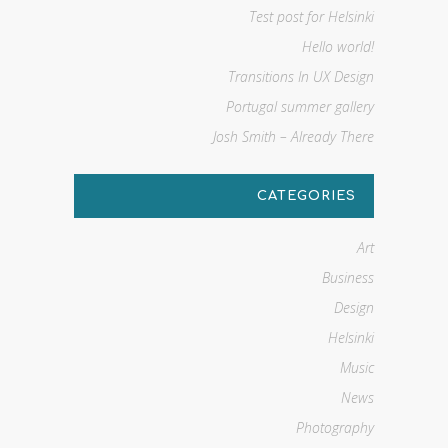
Test post for Helsinki
Hello world!
Transitions In UX Design
Portugal summer gallery
Josh Smith – Already There
CATEGORIES
Art
Business
Design
Helsinki
Music
News
Photography