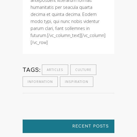
anteposuerit litterarum formas
humanitatis per seacula quarta
decima et quinta decima. Eodem
modo typi, qui nunc nobis videntur
parum clari, fiant sollemnes in
futurum.[/vc_column_text][/vc_column]
[/vc_row]
TAGS:
ARTICLES
CULTURE
INFORMATION
INSPIRATION
RECENT POSTS