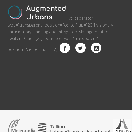
[vc_separator
type="transparent" position="center" up="20"] Visionary,
Participatory Planning and Integrated Management for
Resilient Cities [vc_separator type="transparent"
position="center" up="25"]