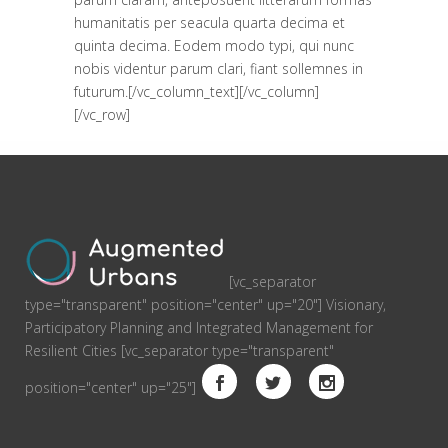
humanitatis per seacula quarta decima et
quinta decima. Eodem modo typi, qui nunc
nobis videntur parum clari, fiant sollemnes in
futurum.[/vc_column_text][/vc_column]
[/vc_row]
[vc_separator
type="transparent" position="center" up="20"] Visionary,
Participatory Planning and Integrated Management for
Resilient Cities [vc_separator type="transparent"
position="center" up="25"]