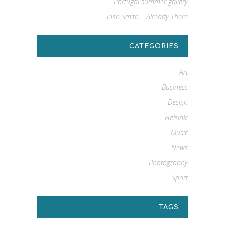
Portugal summer gallery
Josh Smith – Already There
CATEGORIES
Art
Business
Design
Helsinki
Music
News
Photography
Sport
TAGS