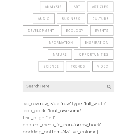
ANALYSIS
ART
ARTICLES
AUDIO
BUSINESS
CULTURE
DEVELOPMENT
ECOLOGY
EVENTS
INFORMATION
INSPIRATION
NATURE
OPPORTUNITIES
SCIENCE
TRENDS
VIDEO
[vc_row row_type=”row” type=”full_width”
icon_pack=”font_awesome”
text_align=”left”
content_menu_fe_icon=”arrow_back”
padding_bottom=”45″][vc_column]