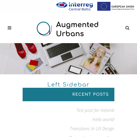
Left Sidebar
RECENT POSTS
Test post for Helsinki
Hello world!
Transitions In UX Design