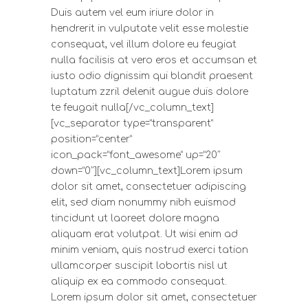
Duis autem vel eum iriure dolor in
hendrerit in vulputate velit esse molestie
consequat, vel illum dolore eu feugiat
nulla facilisis at vero eros et accumsan et
iusto odio dignissim qui blandit praesent
luptatum zzril delenit augue duis dolore
te feugait nulla[/vc_column_text]
[vc_separator type=”transparent”
position=”center”
icon_pack=”font_awesome” up=”20″
down=”0″][vc_column_text]Lorem ipsum
dolor sit amet, consectetuer adipiscing
elit, sed diam nonummy nibh euismod
tincidunt ut laoreet dolore magna
aliquam erat volutpat. Ut wisi enim ad
minim veniam, quis nostrud exerci tation
ullamcorper suscipit lobortis nisl ut
aliquip ex ea commodo consequat.
Lorem ipsum dolor sit amet, consectetuer