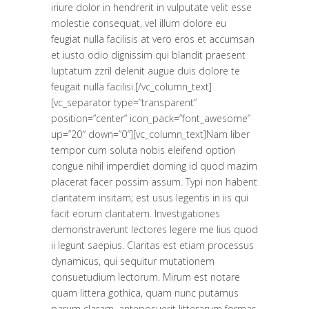
iriure dolor in hendrerit in vulputate velit esse
molestie consequat, vel illum dolore eu
feugiat nulla facilisis at vero eros et accumsan
et iusto odio dignissim qui blandit praesent
luptatum zzril delenit augue duis dolore te
feugait nulla facilisi.[/vc_column_text]
[vc_separator type=”transparent”
position=”center” icon_pack=”font_awesome”
up=”20″ down=”0″][vc_column_text]Nam liber
tempor cum soluta nobis eleifend option
congue nihil imperdiet doming id quod mazim
placerat facer possim assum. Typi non habent
claritatem insitam; est usus legentis in iis qui
facit eorum claritatem. Investigationes
demonstraverunt lectores legere me lius quod
ii legunt saepius. Claritas est etiam processus
dynamicus, qui sequitur mutationem
consuetudium lectorum. Mirum est notare
quam littera gothica, quam nunc putamus
parum claram, anteposuerit litterarum formas