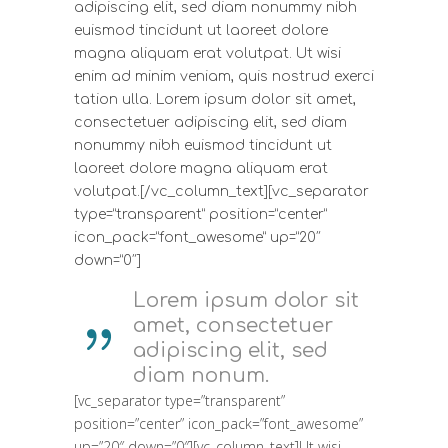
adipiscing elit, sed diam nonummy nibh
euismod tincidunt ut laoreet dolore
magna aliquam erat volutpat. Ut wisi
enim ad minim veniam, quis nostrud exerci
tation ulla. Lorem ipsum dolor sit amet,
consectetuer adipiscing elit, sed diam
nonummy nibh euismod tincidunt ut
laoreet dolore magna aliquam erat
volutpat.[/vc_column_text][vc_separator
type=”transparent” position=”center”
icon_pack=”font_awesome” up=”20″
down=”0″]
Lorem ipsum dolor sit
amet, consectetuer
adipiscing elit, sed
diam nonum.
[vc_separator type=”transparent”
position=”center” icon_pack=”font_awesome”
up=”20″ down=”0″][vc_column_text]Ut wisi