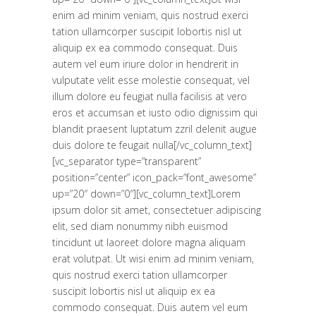
enim ad minim veniam, quis nostrud exerci
tation ullamcorper suscipit lobortis nisl ut
aliquip ex ea commodo consequat. Duis
autem vel eum iriure dolor in hendrerit in
vulputate velit esse molestie consequat, vel
illum dolore eu feugiat nulla facilisis at vero
eros et accumsan et iusto odio dignissim qui
blandit praesent luptatum zzril delenit augue
duis dolore te feugait nulla[/vc_column_text]
[vc_separator type=”transparent”
position=”center” icon_pack=”font_awesome”
up=”20″ down=”0″][vc_column_text]Lorem
ipsum dolor sit amet, consectetuer adipiscing
elit, sed diam nonummy nibh euismod
tincidunt ut laoreet dolore magna aliquam
erat volutpat. Ut wisi enim ad minim veniam,
quis nostrud exerci tation ullamcorper
suscipit lobortis nisl ut aliquip ex ea
commodo consequat. Duis autem vel eum